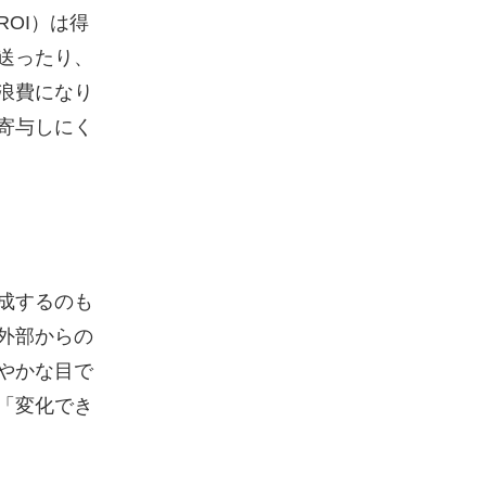
OI）は得
送ったり、
浪費になり
寄与しにく
成するのも
外部からの
やかな目で
「変化でき