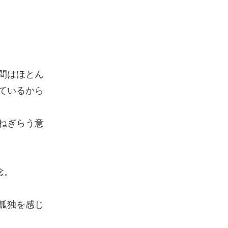
間はほとん
ているから
ねぎらう意
念。
孤独を感じ