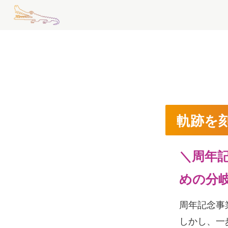
軌跡を
＼
周年
めの分
周年記念事
しかし、一