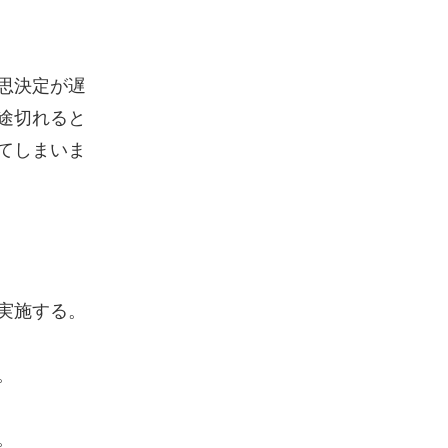
思決定が遅
途切れると
てしまいま
実施する。
。
。