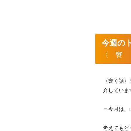
今週の
〈 響 
〈響く話〉
介していま
＝今月は、
考えてもど