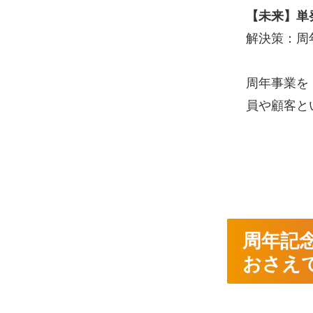
【未来】単
解決策：周
周年事業を
員や顧客と
周年記
おさえ