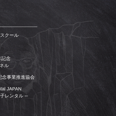
スクール
年記念
ンネル
年記念事業推進協会
ntal JAPAN
子レンタル ─