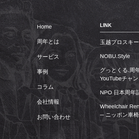
LINK
Home
周年とは
玉越プロスキー
NOBU.Style
サービス
グっとくる.周
事例
YouTubeチャ
コラム
NPO 日本周
会社情報
Wheelchair Re
─ ニッポン車椅
お問い合わせ