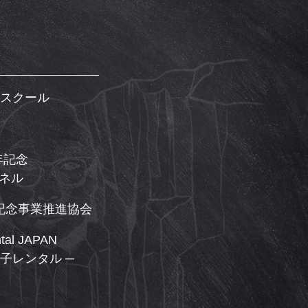
スクール
年記念
ンネル
年記念事業推進協会
ntal JAPAN
子レンタル ─