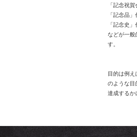
「記念祝賀
「記念品」
「記念史」
などが一般
す。
目的は例え
のような目
達成するか