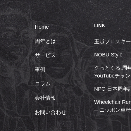
LINK
Home
周年とは
玉越プロスキー
NOBU.Style
サービス
グっとくる.周
事例
YouTubeチャ
コラム
NPO 日本周
会社情報
Wheelchair Re
─ ニッポン車椅
お問い合わせ